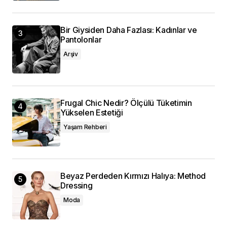
Bir Giysiden Daha Fazlası: Kadınlar ve
Pantolonlar
Arşiv
Frugal Chic Nedir? Ölçülü Tüketimin
Yükselen Estetiği
Yaşam Rehberi
Beyaz Perdeden Kırmızı Halıya: Method
Dressing
Moda