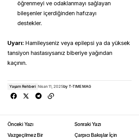
öğrenmeyi ve odaklanmayı sağlayan
bileşenler içerdiğinden hafızayı
destekler.
Uyarı:
Hamileyseniz veya epilepsi ya da yüksek
tansiyon hastasıysanız biberiye yağından
kaçının.
Yaşam Rehberi
Nisan 11, 2025
by
T-TIME MAG
Önceki Yazı
Sonraki Yazı
Vazgeçilmez Bir
Çarpıcı Bakışlar İçin