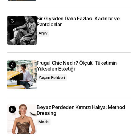
Bir Giysiden Daha Fazlası: Kadınlar ve
Pantolonlar
Arşiv
Frugal Chic Nedir? Ölçülü Tüketimin
Yükselen Estetiği
Yaşam Rehberi
Beyaz Perdeden Kırmızı Halıya: Method
Dressing
Moda