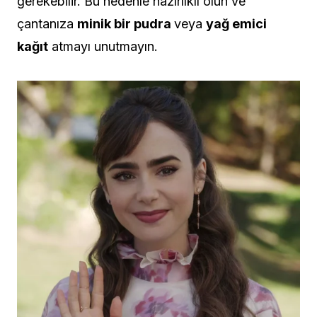
gerekebilir. Bu nedenle hazırlıklı olun ve
çantanıza
minik bir pudra
veya
yağ emici
kağıt
atmayı unutmayın.