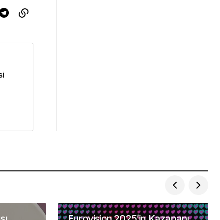
si
sı
Eurovision 2025’in Kazananı