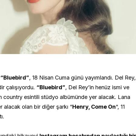
ı
“Bluebird”
, 18 Nisan Cuma günü yayımlandı. Del Rey,
ir çalışıyordu.
“Bluebird”
, Del Rey’in henüz ismi ve
lan country esintili stüdyo albümünde yer alacak. Lana
 alacak olan bir diğer şarkı “
Henry, Come On
“, 11
ı.
sındaki hikayeyi
Instagram hesabından paylaştığı bi