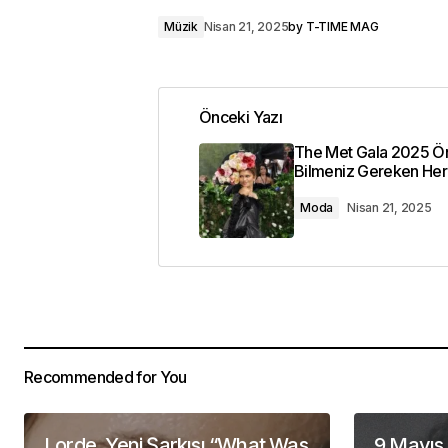
Müzik
Nisan 21, 2025
by
T-TIME MAG
Önceki Yazı
The Met Gala 2025 Ö
Bilmeniz Gereken Her
Moda
Nisan 21, 2025
Recommended for You
Lorde, Yeni Şarkısı “What Was
9 Mayıs 