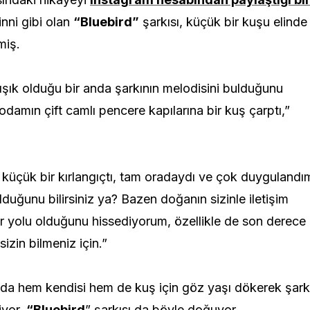
inni gibi olan
“Bluebird”
şarkısı, küçük bir kuşu elinde
miş.
ışık olduğu bir anda şarkının melodisini bulduğunu
 odamın çift camlı pencere kapılarına bir kuş çarptı,”
, küçük bir kırlangıçtı, tam oradaydı ve çok duygulandı
olduğunu bilirsiniz ya? Bazen doğanın sizinle iletişim
r yolu olduğunu hissediyorum, özellikle de son derece
izin bilmeniz için.”
da hem kendisi hem de kuş için göz yaşı dökerek şark
iyor.
“Bluebird
” şarkısı da böyle doğuyor.