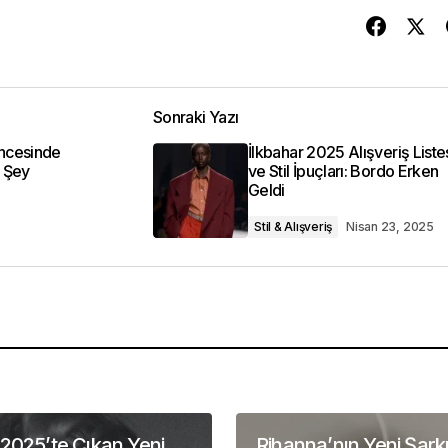
Sonraki Yazı
ncesinde
İlkbahar 2025 Alışveriş Liste
 Şey
ve Stil İpuçları: Bordo Erken
Geldi
Stil & Alışveriş
Nisan 23, 2025
2025’te Çıkan Yeni
Rihanna’nın Yeni Şarkı