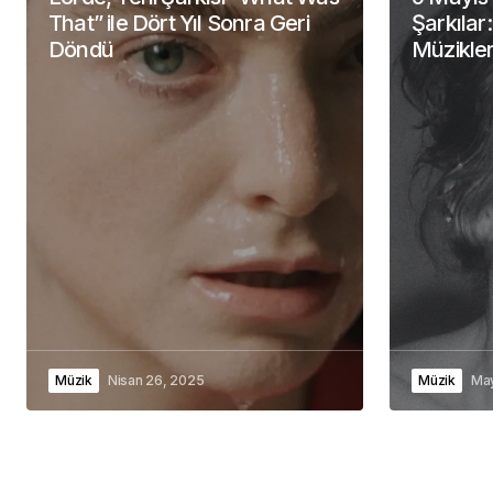
That” ile Dört Yıl Sonra Geri
Şarkılar
Döndü
Müzikler
Müzik
Nisan 26, 2025
Müzik
May