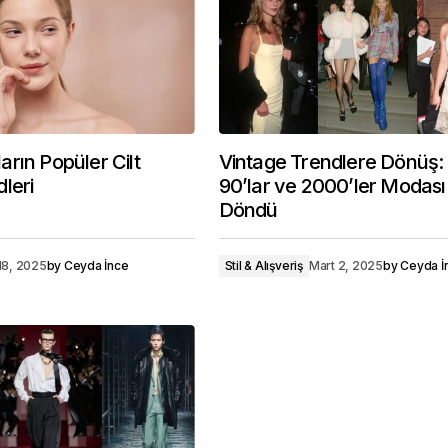
rın Popüler Cilt
Vintage Trendlere Dönüş:
leri
90’lar ve 2000’ler Modası
Döndü
18, 2025
by
Ceyda İnce
Stil & Alışveriş
Mart 2, 2025
by
Ceyda İ