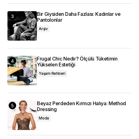
Bir Giysiden Daha Fazlası: Kadınlar ve
Pantolonlar
Arşiv
Frugal Chic Nedir? Ölçülü Tüketimin
Yükselen Estetiği
Yaşam Rehberi
Beyaz Perdeden Kırmızı Halıya: Method
Dressing
Moda