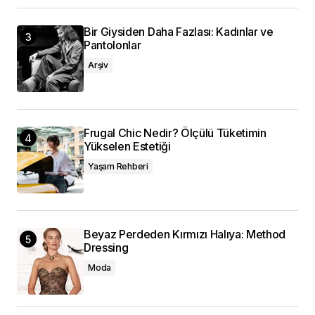
Bir Giysiden Daha Fazlası: Kadınlar ve
Pantolonlar
Arşiv
Frugal Chic Nedir? Ölçülü Tüketimin
Yükselen Estetiği
Yaşam Rehberi
Beyaz Perdeden Kırmızı Halıya: Method
Dressing
Moda