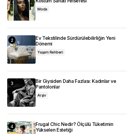
Kostüm Sanatı Felsefesi
Moda
Ev Tekstilinde Sürdürülebilirliğin Yeni
Dönemi
Yaşam Rehberi
Bir Giysiden Daha Fazlası: Kadınlar ve
Pantolonlar
Arşiv
Frugal Chic Nedir? Ölçülü Tüketimin
Yükselen Estetiği