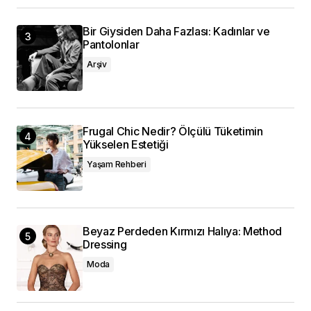
Bir Giysiden Daha Fazlası: Kadınlar ve
Pantolonlar
Arşiv
Frugal Chic Nedir? Ölçülü Tüketimin
Yükselen Estetiği
Yaşam Rehberi
Beyaz Perdeden Kırmızı Halıya: Method
Dressing
Moda