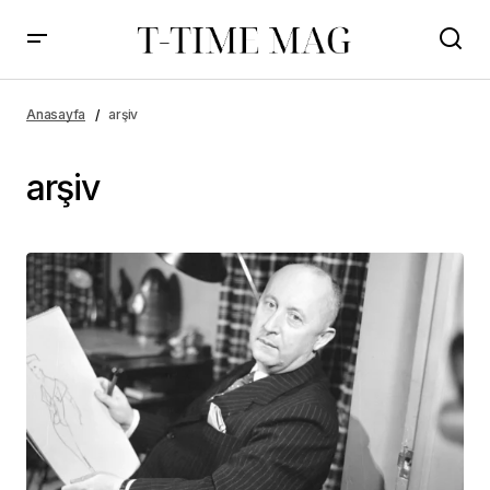
Anasayfa
arşiv
arşiv